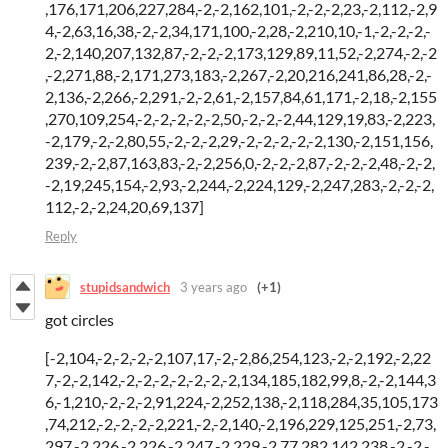
,176,171,206,227,284,-2,-2,162,101,-2,-2,-2,23,-2,112,-2,9
4,-2,63,16,38,-2,-2,34,171,100,-2,28,-2,210,10,-1,-2,-2,-2,-
2,-2,140,207,132,87,-2,-2,-2,173,129,89,11,52,-2,274,-2,-2
,-2,271,88,-2,171,273,183,-2,267,-2,20,216,241,86,28,-2,-
2,136,-2,266,-2,291,-2,-2,61,-2,157,84,61,171,-2,18,-2,155
,270,109,254,-2,-2,-2,-2,-2,50,-2,-2,-2,44,129,19,83,-2,223,
-2,179,-2,-2,80,55,-2,-2,-2,29,-2,-2,-2,-2,-2,130,-2,151,156,
239,-2,-2,87,163,83,-2,-2,256,0,-2,-2,-2,87,-2,-2,-2,48,-2,-2,
-2,19,245,154,-2,93,-2,244,-2,224,129,-2,247,283,-2,-2,-2,
112,-2,-2,24,20,69,137]
Reply
stupidsandwich
3 years ago
(+1)
got circles
[-2,104,-2,-2,-2,-2,107,17,-2,-2,86,254,123,-2,-2,192,-2,22
7,-2,-2,142,-2,-2,-2,-2,-2,-2,-2,134,185,182,99,8,-2,-2,144,3
6,-1,210,-2,-2,-2,91,224,-2,252,138,-2,118,284,35,105,173
,74,212,-2,-2,-2,-2,221,-2,-2,140,-2,196,229,125,251,-2,73,
297,-2,226,-2,226,-2,247,-2,229,-2,77,282,142,238,-2,-2,-