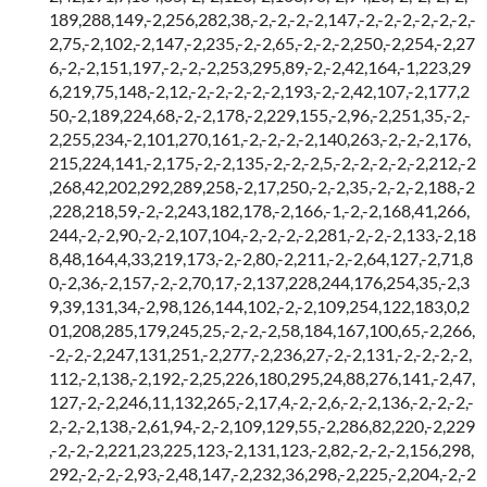
189,288,149,-2,256,282,38,-2,-2,-2,-2,147,-2,-2,-2,-2,-2,-2,-
2,75,-2,102,-2,147,-2,235,-2,-2,65,-2,-2,-2,250,-2,254,-2,27
6,-2,-2,151,197,-2,-2,-2,253,295,89,-2,-2,42,164,-1,223,29
6,219,75,148,-2,12,-2,-2,-2,-2,-2,193,-2,-2,42,107,-2,177,2
50,-2,189,224,68,-2,-2,178,-2,229,155,-2,96,-2,251,35,-2,-
2,255,234,-2,101,270,161,-2,-2,-2,-2,140,263,-2,-2,-2,176,
215,224,141,-2,175,-2,-2,135,-2,-2,-2,5,-2,-2,-2,-2,-2,212,-2
,268,42,202,292,289,258,-2,17,250,-2,-2,35,-2,-2,-2,188,-2
,228,218,59,-2,-2,243,182,178,-2,166,-1,-2,-2,168,41,266,
244,-2,-2,90,-2,-2,107,104,-2,-2,-2,-2,281,-2,-2,-2,133,-2,18
8,48,164,4,33,219,173,-2,-2,80,-2,211,-2,-2,64,127,-2,71,8
0,-2,36,-2,157,-2,-2,70,17,-2,137,228,244,176,254,35,-2,3
9,39,131,34,-2,98,126,144,102,-2,-2,109,254,122,183,0,2
01,208,285,179,245,25,-2,-2,-2,58,184,167,100,65,-2,266,
-2,-2,-2,247,131,251,-2,277,-2,236,27,-2,-2,131,-2,-2,-2,-2,
112,-2,138,-2,192,-2,25,226,180,295,24,88,276,141,-2,47,
127,-2,-2,246,11,132,265,-2,17,4,-2,-2,6,-2,-2,136,-2,-2,-2,-
2,-2,-2,138,-2,61,94,-2,-2,109,129,55,-2,286,82,220,-2,229
,-2,-2,-2,221,23,225,123,-2,131,123,-2,82,-2,-2,-2,156,298,
292,-2,-2,-2,93,-2,48,147,-2,232,36,298,-2,225,-2,204,-2,-2