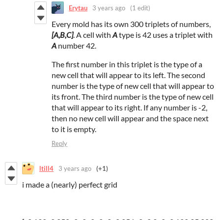
Erytau
3 years ago
(1 edit)
Every mold has its own 300 triplets of numbers,
[A,B,C]
. A cell with
A
type is 42 uses a triplet with
A
number 42.
The first number in this triplet is the type of a
new cell that will appear to its left. The second
number is the type of new cell that will appear to
its front. The third number is the type of new cell
that will appear to its right. If any number is -2,
then no new cell will appear and the space next
to it is empty.
Reply
ltill4
3 years ago
(+1)
i made a (nearly) perfect grid