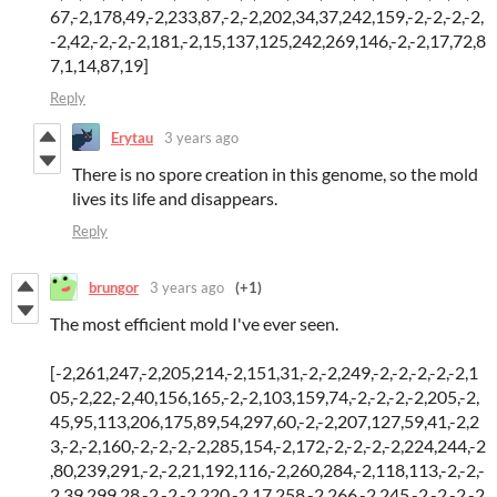
67,-2,178,49,-2,233,87,-2,-2,202,34,37,242,159,-2,-2,-2,-2,
-2,42,-2,-2,-2,181,-2,15,137,125,242,269,146,-2,-2,17,72,8
7,1,14,87,19]
Reply
Erytau
3 years ago
There is no spore creation in this genome, so the mold
lives its life and disappears.
Reply
brungor
3 years ago
(+1)
The most efficient mold I've ever seen.
[-2,261,247,-2,205,214,-2,151,31,-2,-2,249,-2,-2,-2,-2,-2,1
05,-2,22,-2,40,156,165,-2,-2,103,159,74,-2,-2,-2,-2,205,-2,
45,95,113,206,175,89,54,297,60,-2,-2,207,127,59,41,-2,2
3,-2,-2,160,-2,-2,-2,-2,285,154,-2,172,-2,-2,-2,-2,224,244,-2
,80,239,291,-2,-2,21,192,116,-2,260,284,-2,118,113,-2,-2,-
2,39,299,28,-2,-2,-2,220,-2,17,258,-2,266,-2,245,-2,-2,-2,-2