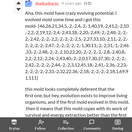
dsadsadsacxs
4 years ago
(+1)
Aha, this mold have crazy evolving potential. I
evolved mold some time and i got this
mold- [46,26,21,34,5,-2,-2,4,-2,-1,40,19,-2,41,2,-2,10
,-2,2,-2,19,12,-2,4,-2,43,18,-2,20,-2,49,-2,-2,48,-2,-2,-
2,-2,42,-2,-2,-2,2,-2,-2,-2,-2,5,-2,27,33,10,-2,11,-2,-2,-
2,-2,-2,-2,-2,47,-2,-2,-2,-2,-2,-1,30,11,-2,-2,31,-1,-2,46
,33,-2,-2,48,-2,-2,-2,10,22,20,-2,-2,-2,-2,-2,8,-2,40,8,-
2,2,-2,12,-2,24,-2,43,40,-2,-2,0,17,30,37,30,-2,-2,-2,-
2,42,-2,-2,-2,-2,44,-2,-2,3,12,45,18,-2,41,-2,36,-2,23,-
2,-2,-2,-2,-2,33,-2,32,22,36,-2,18,-2,-2,-2,-2,18,1,69,9
1,111]
this mold looks completely deferent that the
first one, but hey, evolution exists to improve living
organisms, and if the first mold evolved in this mold,
then it means that this mold copes with its work of
survival and energy extraction better than the first
one.
Erytau
Follow
Collection
Comments
Devlog
Reply