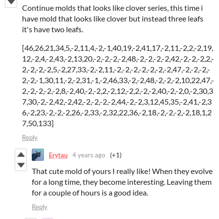
Continue molds that looks like clover series, this time i
have mold that looks like clover but instead three leafs
it's have two leafs.
[46,26,21,34,5,-2,11,4,-2,-1,40,19,-2,41,17,-2,11,-2,2,-2,19,
12,-2,4,-2,43,-2,13,20,-2,-2,-2,-2,48,-2,-2,-2,-2,42,-2,-2,-2,2,-
2,-2,-2,-2,5,-2,27,33,-2,-2,11,-2,-2,-2,-2,-2,-2,-2,47,-2,-2,-2,-
2,-2,-1,30,11,-2,-2,31,-1,-2,46,33,-2,-2,48,-2,-2,-2,10,22,47,-
2,-2,-2,-2,-2,8,-2,40,-2,-2,2,-2,12,-2,2,-2,-2,40,-2,-2,0,-2,30,3
7,30,-2,-2,42,-2,42,-2,-2,-2,-2,44,-2,-2,3,12,45,35,-2,41,-2,3
6,-2,23,-2,-2,-2,26,-2,33,-2,32,22,36,-2,18,-2,-2,-2,-2,18,1,2
7,50,133]
Reply
Erytau
4 years ago
(+1)
That cute mold of yours I really like! When they evolve
for a long time, they become interesting. Leaving them
for a couple of hours is a good idea.
Reply