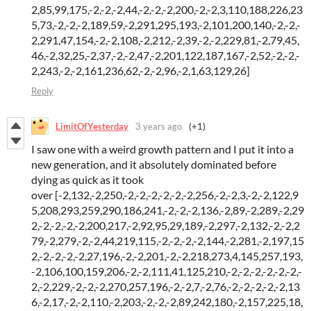
2,85,99,175,-2,-2,-2,44,-2,-2,-2,200,-2,-2,3,110,188,226,23
5,73,-2,-2,-2,189,59,-2,291,295,193,-2,101,200,140,-2,-2,-
2,291,47,154,-2,-2,108,-2,212,-2,39,-2,-2,229,81,-2,79,45,
46,-2,32,25,-2,37,-2,-2,47,-2,201,122,187,167,-2,52,-2,-2,-
2,243,-2,-2,161,236,62,-2,-2,96,-2,1,63,129,26]
Reply
LimitOfYesterday
3 years ago
(+1)
I saw one with a weird growth pattern and I put it into a
new generation, and it absolutely dominated before
dying as quick as it took
over [-2,132,-2,250,-2,-2,-2,-2,-2,-2,256,-2,-2,3,-2,-2,122,9
5,208,293,259,290,186,241,-2,-2,-2,136,-2,89,-2,289,-2,29
2,-2,-2,-2,-2,200,217,-2,92,95,29,189,-2,297,-2,132,-2,-2,2
79,-2,279,-2,-2,44,219,115,-2,-2,-2,-2,144,-2,281,-2,197,15
2,-2,-2,-2,-2,27,196,-2,-2,201,-2,-2,218,273,4,145,257,193,
-2,106,100,159,206,-2,-2,111,41,125,210,-2,-2,-2,-2,-2,-2,-
2,-2,229,-2,-2,-2,270,257,196,-2,-2,7,-2,76,-2,-2,-2,-2,-2,13
6,-2,17,-2,-2,110,-2,203,-2,-2,-2,89,242,180,-2,157,225,18,