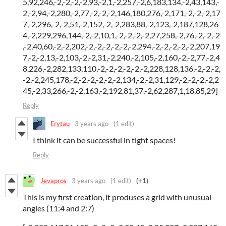
5,92,246,-2,-2,-2,-2,93,-2,1,-2,257,-2,6,183,134,-2,43,143,-
2,-2,94,-2,280,-2,77,-2,-2,-2,146,180,276,-2,171,-2,-2,-2,17
7,-2,296,-2,-2,51,-2,152,-2,-2,283,88,-2,123,-2,187,128,26
4,-2,229,296,144,-2,-2,10,1,-2,-2,-2,-2,27,258,-2,76,-2,-2,-2
,-2,40,60,-2,-2,202,-2,-2,-2,-2,-2,-2,294,-2,-2,-2,-2,-2,207,19
7,-2,-2,13,-2,103,-2,-2,31,-2,240,-2,105,-2,160,-2,-2,77,-2,4
8,226,-2,282,133,110,-2,-2,-2,-2,-2,-2,228,128,136,-2,-2,-2,
-2,-2,245,178,-2,-2,-2,-2,-2,-2,134,-2,-2,31,129,-2,-2,-2,-2,2
45,-2,33,266,-2,-2,163,-2,192,81,37,-2,62,287,1,18,85,29]
Reply
Erytau
3 years ago
(1 edit)
I think it can be successful in tight spaces!
Reply
Jevapros
3 years ago
(1 edit)
(+1)
This is my first creation, it produses a grid with unusual
angles (11:4 and 2:7)