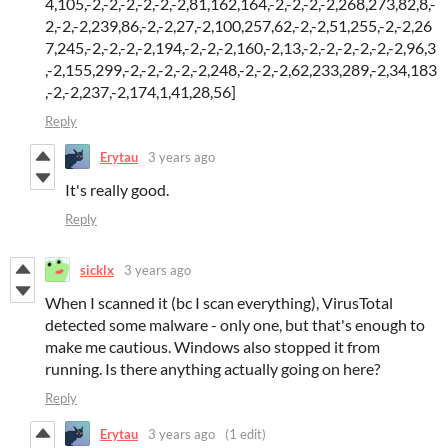
4,105,-2,-2,-2,-2,-2,-2,81,162,164,-2,-2,-2,-2,268,273,82,8,-
2,-2,-2,239,86,-2,-2,27,-2,100,257,62,-2,-2,51,255,-2,-2,26
7,245,-2,-2,-2,-2,194,-2,-2,-2,160,-2,13,-2,-2,-2,-2,-2,-2,96,3
,-2,155,299,-2,-2,-2,-2,-2,248,-2,-2,-2,62,233,289,-2,34,183
,-2,-2,237,-2,174,1,41,28,56]
Reply
Erytau
3 years ago
It's really good.
Reply
sicklx
3 years ago
When I scanned it (bc I scan everything), VirusTotal
detected some malware - only one, but that's enough to
make me cautious. Windows also stopped it from
running. Is there anything actually going on here?
Reply
Erytau
3 years ago
(1 edit)