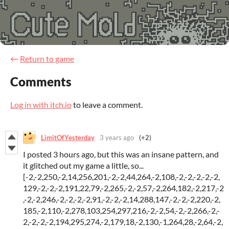
←
Return to game
Comments
Log in with itch.io
to leave a comment.
LimitOfYesterday
3 years ago
(+2)
I posted 3 hours ago, but this was an insane pattern, and
it glitched out my game a little, so...
[-2,-2,250,-2,14,256,201,-2,-2,44,264,-2,108,-2,-2,-2,-2,-2,
129,-2,-2,-2,191,22,79,-2,265,-2,-2,57,-2,264,182,-2,217,-2
,-2,-2,246,-2,-2,-2,-2,91,-2,-2,-2,14,288,147,-2,-2,-2,220,-2,
185,-2,110,-2,278,103,254,297,216,-2,-2,54,-2,-2,266,-2,-
2,-2,-2,-2,194,295,274,-2,179,18,-2,130,-1,264,28,-2,64,-2,